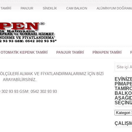
 TAMİRİ
PANJUR
SİNEKLİK
CAM BALKON
ALÜMİNYUM DOĞRAM
OTOMATIK KEPENK TAMIRI
PANJUR TAMIRI
PIMAPEN TAMIRI
 ÖLÇÜLERİ ALMAK VE FİYATLANDIRMALARIMIZ İÇİN BİZİ
EVINIZ
ARAYABİLİRSİNİZ.
PIMAPE
TAMIRC
 302 93 93 GSM: 0542 302 93 93
BALKON
AŞAĞID
SEÇINI
ÇALIŞ