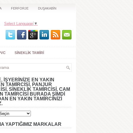
A
FERFORJE
DUŞAKABİN
Select Language
▼
PVC
SINEKLIK TAMIRI
E, İŞYERINIZE EN YAKIN
N TAMIRCISI, PANJUR
ISI, SINEKLIK TAMIRCISI, CAM
 TAMIRCISI BURADA ŞIMDI
AN EN YAKIN TAMİRCİNİZİ
Z.
MA YAPTIĞIMIZ MARKALAR