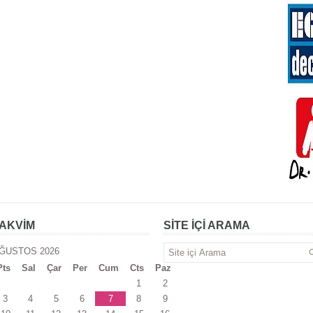
AKVİM
SİTE İÇİ ARAMA
ĞUSTOS 2026
Pts
Sal
Çar
Per
Cum
Cts
Paz
1
2
3
4
5
6
7
8
9