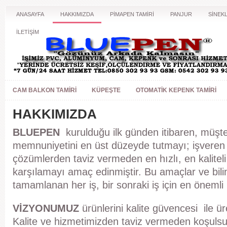
ANASAYFA
HAKKIMIZDA
PİMAPEN TAMİRİ
PANJUR
SİNEKL
İLETİŞİM
CAM BALKON TAMIRI
KÜPEŞTE
OTOMATIK KEPENK TAMIRI
HAKKIMIZDA
BLUEPEN
kurulduğu ilk günden itibaren, müşte
memnuniyetini en üst düzeyde tutmayı; işveren i
çözümlerden taviz vermeden en hızlı, en kalitel
karşılamayı amaç edinmiştir. Bu amaçlar ve bil
tamamlanan her iş, bir sonraki iş için en önemli
VİZYONUMUZ
ürünlerini kalite güvencesi ile 
Kalite ve hizmetimizden taviz vermeden koşuls