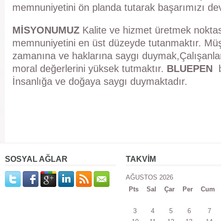
memnuniyetini ön planda tutarak başarımızı dev
MİSYONUMUZ
Kalite ve hizmet üretmek nokta
memnuniyetini en üst düzeyde tutanmaktır. Müşt
zamanına ve haklarına saygı duymak,Çalışanla
moral değerlerini yüksek tutmaktır.
BLUEPEN
b
İnsanlığa ve doğaya saygı duymaktadır.
SOSYAL AĞLAR
TAKVİM
AĞUSTOS 2026
Pts
Sal
Çar
Per
Cum
3
4
5
6
7