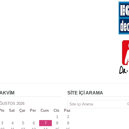
AKVİM
SİTE İÇİ ARAMA
ĞUSTOS 2026
Pts
Sal
Çar
Per
Cum
Cts
Paz
1
2
3
4
5
6
7
8
9