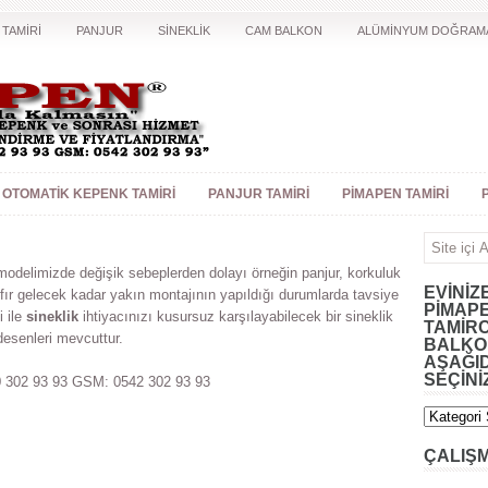
 TAMİRİ
PANJUR
SİNEKLİK
CAM BALKON
ALÜMİNYUM DOĞRAM
OTOMATIK KEPENK TAMIRI
PANJUR TAMIRI
PIMAPEN TAMIRI
odelimizde değişik sebeplerden dolayı örneğin panjur, korkuluk
EVINIZ
r gelecek kadar yakın montajının yapıldığı durumlarda tavsiye
PIMAPE
i ile
sineklik
ihtiyacınızı kusursuz karşılayabilecek bir sineklik
TAMIRC
desenleri mevcuttur.
BALKON
AŞAĞID
SEÇINI
 302 93 93 GSM: 0542 302 93 93
ÇALIŞ