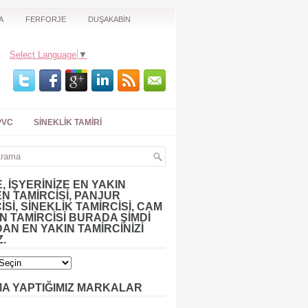
A
FERFORJE
DUŞAKABİN
Select Language
▼
PVC
SINEKLIK TAMIRI
E, İŞYERINIZE EN YAKIN
N TAMIRCISI, PANJUR
ISI, SINEKLIK TAMIRCISI, CAM
 TAMIRCISI BURADA ŞIMDI
AN EN YAKIN TAMİRCİNİZİ
Z.
MA YAPTIĞIMIZ MARKALAR