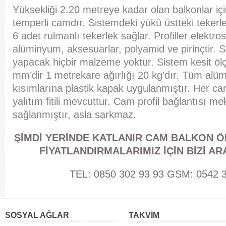
Yüksekliği 2.20 metreye kadar olan balkonlar iç
temperli camdır. Sistemdeki yükü üstteki tekerlek
6 adet rulmanlı tekerlek sağlar. Profiller elektros
alüminyum, aksesuarlar, polyamid ve pirinçtir.
yapacak hiçbir malzeme yoktur. Sistem kesit ö
mm’dir 1 metrekare ağırlığı 20 kg’dır. Tüm alümi
kısımlarına plastik kapak uygulanmıştır. Her c
yalıtım fitili mevcuttur. Cam profil bağlantısı me
sağlanmıştır, asla sarkmaz.
ŞİMDİ YERİNDE KATLANIR CAM BALKON Ö
FİYATLANDIRMALARIMIZ İÇİN BİZİ ARA
TEL: 0850 302 93 93 GSM: 0542 3
SOSYAL AĞLAR
TAKVİM