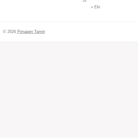
31
« Eki
© 2026
Pimapen Tamiri