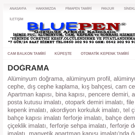
ANASAYFA
HAKKIMIZDA
PİMAPEN TAMİRİ
PANJUR
SİNEKL
İLETİŞİM
CAM BALKON TAMIRI
KÜPEŞTE
OTOMATIK KEPENK TAMIRI
DOĞRAMA
Alüminyum doğrama, alüminyum profil, alüminy
cephe, dış cephe kaplama, kış bahçesi, cam c
Apartman kapısı, bina kapısı, pencere demiri, a
posta kutusu imalatı, otopark demiri imalatı, fil
kepenk imalatı, akordiyon korkuluk imalatı, tel ç
bahçe kapısı imalatı ferforje imalatı, bahçe demir
çiçeklik imalatı, ferforje sehpa imalatı, ferforje
imalatı, manyetik apartman kapısı imalatı’nda 